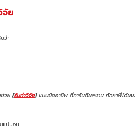
ิจัย
ับว่า
คนช่วย
[
รับทำวิจัย
]
แบบมืออาชีพ ที่การันตีผลงาน ทักหาพี่ได้เล
กันแน่นอน