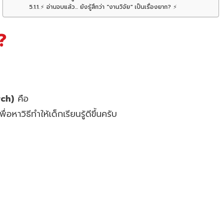
⚡ อ่านจบแล้ว... ยังรู้สึกว่า "งานวิจัย" เป็นเรื่องยาก? ⚡
?
rch)
คือ
หาวิธีทำให้เด็กเรียนรู้ดีขึ้นครับ