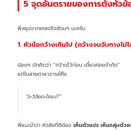
5 จุดอันตรายของการตั้งหัวข้อ
พี่สรุปจากเคสจริงล้วนๆ นะครับ
1. หัวข้อกว้างเกินไป (กว้างจนจับทางไม่ได
น้องๆ มักคิดว่า “กว้างไว้ก่อน เดี๋ยวค่อยจำกัด”
แต่ในสายตาอาจารย์คือ
“จะวิจัยอะไรแน่?”
พี่แนะนำว่า หัวข้อที่ดีต้อง
เห็นตัวแปร เห็นกลุ่มตัวอย่