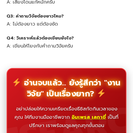
A: เสี่ยงโดนแก้หนักครับ
Q3: คำถามวิจัยต้องยาวไหม?
A: ไม่ต้องยาว แต่ต้องชัด
Q4: วิเคราะห์แล้วต้องเขียนยังไง?
A: เขียนให้โยงกับคำถามวิจัยครับ
อ่านจบแล้ว... ยังรู้สึกว่า "งาน
วิจัย" เป็นเรื่องยาก?
ESEAR
อย่าปล่อยให้ความเครียดเรื่องธีซิสกัดกินเวลาของ
คุณ ให้ทีมงานมืออาชีพจาก
อิมเพรส เลกาซี่
เป็นที่
ปรึกษา เราพร้อมดูแลคุณทุกขั้นตอน