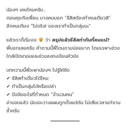
น้องๆ เคยไหมครับ…
ตอนคุยกับเพื่อน บางคนบอก “ธีสิสต้องทำคนเดียวสิ”
อีกคนเถียง “ไม่จริง! ของเราทำเป็นกลุ่มนะ”
แล้วเราก็เริ่มงง
ว่า
สรุปแล้วธีสิสทำกันกี่คนแน่?
พี่บอกเลยครับ คำถามนี้พี่โดนถามบ่อยมาก โดยเฉพาะช่วง
ใกล้เปิดเทอมและช่วงลงทะเบียนหัวข้อ
บทความนี้พี่จะพาน้องๆ ไปรู้ให้ชัด
✔ ธีสิสทำเดี่ยวได้ไหม
✔ ทำเป็นกลุ่มได้หรือเปล่า
✔ ปัจจัยอะไรที่กำหนด “จำนวนคน”
อ่านจบแล้ว น้องจะวางแผนถูกตั้งแต่ต้น ไม่เสียเวลาแก้งาน
ซ้ำครับ