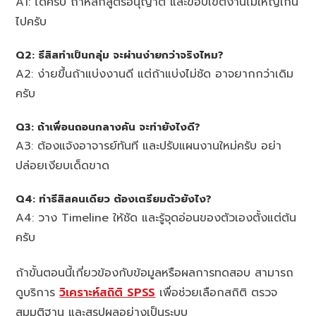
A1: ได้ครับ ถ้าหลักสูตรอนุญาต และขอบเขตงานไม่ใหญ่เกิน
ไปครับ
Q2: ธีสิสทำเป็นกลุ่ม จะผ่านง่ายกว่าจริงไหม?
A2: ง่ายขึ้นถ้าแบ่งงานดี แต่ถ้าแบ่งไม่ชัด อาจยากกว่าเดิม
ครับ
Q3: ถ้าเพื่อนถอนกลางคัน จะทำยังไงดี?
A3: ต้องแจ้งอาจารย์ทันที และปรับแผนงานใหม่ครับ อย่า
ปล่อยเงียบเด็ดขาด
Q4: ทำธีสิสคนเดียว ต้องเตรียมตัวยังไง?
A4: วาง Timeline ให้ชัด และรู้จุดอ่อนของตัวเองตั้งแต่ต้น
ครับ
ถ้าขั้นตอนนี้เกี่ยวข้องกับข้อมูลหรือผลการทดสอบ สามารถ
ดูบริการ
วิเคราะห์สถิติ SPSS
เพื่อช่วยเลือกสถิติ ตรวจ
สมมติฐาน และสรุปผลอย่างเป็นระบบ