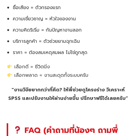
ชื่อเสียง = ตัวกรองแรก
ความเชี่ยวชาญ = หัวใจของงาน
ความคิดริเริ่ม = กันปัญหางานลอก
บริการลูกค้า = ตัวช่วยยามฉุกเฉิน
ราคา = ต้องสมเหตุสมผล ไม่ใช่ถูกสุด
เลือกดี = ชีวิตนิ่ง
เลือกพลาด = งานสะดุดทั้งระบบครับ
“งานวิจัยยากกว่าที่คิด? ให้พี่ช่วยดูโครงร่าง วิเคราะห์
SPSS และปรับงานให้ผ่านง่ายขึ้น ปรึกษาฟรีได้เลยครับ”
FAQ (คำถามที่น้องๆ ถามพี่