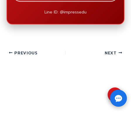
Line ID: @impressedu
PREVIOUS
NEXT
⇧