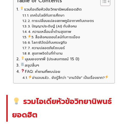
Table of Contents
รวมไอเดียหัวข้อวิทยานิพนธ์ยอดฮิต
1. เทคโนโลยีกับการศึกษา
2. การเปลี่ยนแปลงสภาพภูมิอากาศกับเกษตร
3. ปัญญาประดิษฐ์ (AI) กับสังคม
4. ความเหลื่อมล้ำด้านสุขภาพ
5. สื่อสังคมออนไลน์กับการเมือง
6. โลกาภิวัตน์กับเศรษฐกิจ
7. ความปลอดภัยไซเบอร์
8. สุขภาพจิตในที่ทำงาน
มุมมองจากพี่ (ประสบการณ์ 15 ปี)
สรุปสั้นๆ
FAQ: คำถามที่พบบ่อย
อ่านจบแล้ว... ยังรู้สึกว่า "งานวิจัย" เป็นเรื่องยาก?
รวมไอเดียหัวข้อวิทยานิพนธ์
ยอดฮิต