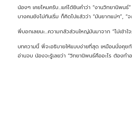
น้องๆ เคยไหมครับ…แค่ได้ยินคำว่า “งานวิทยานิพนธ์” ก็
บางคนยังไม่ทันเริ่ม ก็คิดไปแล้วว่า “มันยากแน่ๆ”, “จะ
พี่บอกเลยนะ…ความกลัวส่วนใหญ่มันมาจาก “ไม่เข้าใ
บทความนี้ พี่จะอธิบายให้แบบง่ายที่สุด เหมือนนั่งคุยก
อ่านจบ น้องจะรู้เลยว่า “วิทยานิพนธ์คืออะไร ต้องทำ