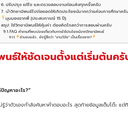
6. ปรับปรุง แก้ไข และตรวจสอบงานก่อนส่งทุกครั้งครับ
7. นำวิทยานิพนธ์ไปต่อยอดให้เกิดประโยชน์มากกว่าแค่จบการศึกษาครั
มุมมองจากพี่ (ประสบการณ์ 15 ปี)
สรุป: ใช้วิทยานิพนธ์ให้คุ้มค่า ต้องคิดไกลกว่าการสอบผ่านครับ
FAQ คำถามที่พบบ่อยเกี่ยวกับการใช้ประโยชน์จากวิทยานิพนธ์
อ่านจบแล้ว... ยังรู้สึกว่า "งานวิจัย" เป็นเรื่องยาก?
ธ์ให้ชัดเจนตั้งแต่เริ่มต้นครั
ก้ปัญหาอะไร?”
่รู้ว่าตัวเองกำลังค้นหาคำตอบอะไร สุดท้ายข้อมูลเต็มโต๊ะ แต