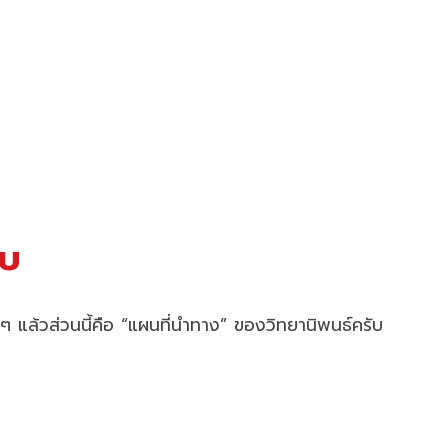
ับ
ล้วส่วนนี้คือ “แผนที่นำทาง” ของวิทยานิพนธ์ครับ