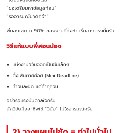
“ขอเตรียมหาข้อมูลก่อน”
“รออารมณ์มาดีกว่า”
พี่บอกเลยว่า 90% ของงานที่ส่งช้า เริ่มจากตรงนี้ครับ
วิธีแก้แบบพี่สอนน้อง
แบ่งงานวิจัยออกเป็นชิ้นเล็กๆ
ตั้งเส้นตายย่อย (Mini Deadline)
ทำวันละนิด แต่ทำทุกวัน
อย่ารอแรงบันดาลใจครับ
นักวิจัยมืออาชีพใช้ “วินัย” ไม่ใช่อารมณ์ครับ
2) วางแผนไม่ชัด = ทำไปมั่วไป