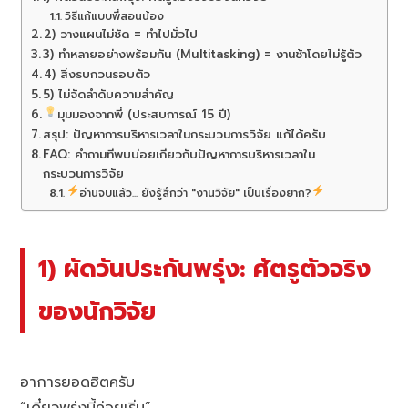
วิธีแก้แบบพี่สอนน้อง
2) วางแผนไม่ชัด = ทำไปมั่วไป
3) ทำหลายอย่างพร้อมกัน (Multitasking) = งานช้าโดยไม่รู้ตัว
4) สิ่งรบกวนรอบตัว
5) ไม่จัดลำดับความสำคัญ
มุมมองจากพี่ (ประสบการณ์ 15 ปี)
สรุป: ปัญหาการบริหารเวลาในกระบวนการวิจัย แก้ได้ครับ
FAQ: คำถามที่พบบ่อยเกี่ยวกับปัญหาการบริหารเวลาใน
กระบวนการวิจัย
อ่านจบแล้ว... ยังรู้สึกว่า "งานวิจัย" เป็นเรื่องยาก?
1) ผัดวันประกันพรุ่ง: ศัตรูตัวจริง
ของนักวิจัย
อาการยอดฮิตครับ
“เดี๋ยวพรุ่งนี้ค่อยเริ่ม”