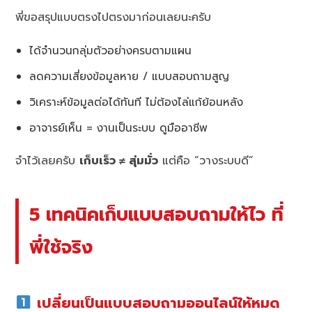
พี่ขอสรุปแบบตรงไปตรงมาก่อนเลยนะครับ
ได้จำนวนกลุ่มตัวอย่างครบตามแผน
ลดความเสี่ยงข้อมูลหาย / แบบสอบถามสูญ
วิเคราะห์ข้อมูลต่อได้ทันที ไม่ต้องไล่แก้ย้อนหลัง
อาจารย์เห็น = งานเป็นระบบ ดูมืออาชีพ
จำไว้เลยครับ
เก็บเร็ว ≠ สุ่มมั่ว
แต่คือ “วางระบบดี”
5 เทคนิคเก็บแบบสอบถามให้ไว ที่
พี่ใช้จริง
เปลี่ยนเป็นแบบสอบถามออนไลน์ให้หมด