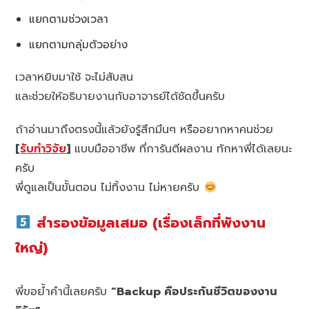
แยกตามช่วงเวลา
แยกตามกลุ่มตัวอย่าง
เวลาหยิบมาใช้ จะไม่สับสน
และช่วยให้อธิบายงานกับอาจารย์ได้ชัดขึ้นครับ
ถ้าอ่านมาถึงตรงนี้แล้วยังรู้สึกมึนๆ หรืออยากหาคนช่วย
[
รับทำวิจัย
]
แบบมืออาชีพ ที่การันตีผลงาน ทักหาพี่ได้เลยนะ
ครับ
พี่ดูแลเป็นขั้นตอน ไม่ทิ้งงาน ไม่หายครับ
สำรองข้อมูลเสมอ (เรื่องเล็กที่พังงาน
ใหญ่)
พี่ขอย้ำคำนี้เลยครับ
“Backup คือประกันชีวิตของงาน