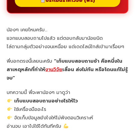
ประเมินราคาวิจัย (ฟรี)
น้องๆ เคยไหมครับ…
แจกแบบสอบถามไปแล้ว แต่ตอบกลับมาน้อยนิด
ไล่ตามกลุ่มตัวอย่างจนเหนื่อย แต่เดดไลน์ใกล้เข้ามาเรื่อยๆ
พี่บอกตรงนี้เลยนะครับ
“เก็บแบบสอบถามช้า คือหนึ่งใน
สาเหตุหลักที่ทำให้
งานวิจัย
เลื่อน ส่งไม่ทัน หรือโดนแก้ไม่รู้
จบ”
บทความนี้ พี่จะพาน้องๆ มาดูว่า
เก็บแบบสอบถามอย่างไรให้ไว
ใช้เครื่องมืออะไร
จัดเก็บข้อมูลยังไงให้ไม่พังตอนวิเคราะห์
อ่านจบ เอาไปใช้ได้ทันทีครับ