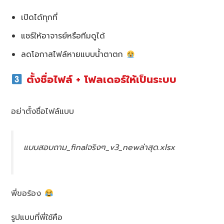
เปิดได้ทุกที่
แชร์ให้อาจารย์หรือทีมดูได้
ลดโอกาสไฟล์หายแบบน้ำตาตก
ตั้งชื่อไฟล์ + โฟลเดอร์ให้เป็นระบบ
อย่าตั้งชื่อไฟล์แบบ
แบบสอบถาม_finalจริงๆ_v3_newล่าสุด.xlsx
พี่ขอร้อง
รูปแบบที่พี่ใช้คือ