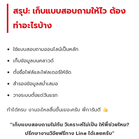
สรุป: เก็บแบบสอบถามให้ไว ต้อง
ทำอะไรบ้าง
ใช้แบบสอบถามออนไลน์เป็นหลัก
เก็บข้อมูลบนคลาวด์
ตั้งชื่อไฟล์และโฟลเดอร์ให้ชัด
สำรองข้อมูลสม่ำเสมอ
วางระบบตั้งแต่วันแรก
ทำได้ครบ งานจะไหลลื่นขึ้นเยอะครับ พี่การันตี
“เก็บแบบสอบถามไม่ทัน วิเคราะห์ไม่เป็น ให้พี่ช่วยไหม?
ปรึกษางานวิจัยฟรีทาง Line ได้เลยครับ”