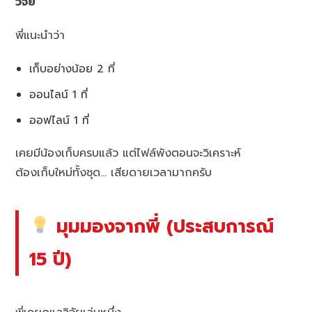
วิจัย”
พี่แนะนำว่า
เก็บอย่างน้อย 2 ที่
ออนไลน์ 1 ที่
ออฟไลน์ 1 ที่
เคยมีน้องเก็บครบแล้ว แต่ไฟล์พังตอนจะวิเคราะห์
ต้องเก็บใหม่ทั้งชุด… เสียดายเวลามากครับ
มุมมองจากพี่ (ประสบการณ์
15 ปี)