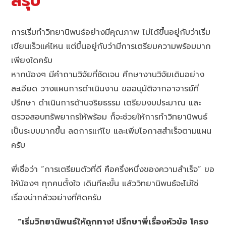
สรุป
การเริ่มทำวิทยานิพนธ์อย่างมีคุณภาพ ไม่ได้ขึ้นอยู่กับว่าเริ่ม
เขียนเร็วแค่ไหน แต่ขึ้นอยู่กับว่ามีการเตรียมความพร้อมมาก
เพียงใดครับ
หากน้องๆ มีคำถามวิจัยที่ชัดเจน ศึกษางานวิจัยเดิมอย่าง
ละเอียด วางแผนการดำเนินงาน ขออนุมัติจากอาจารย์ที่
ปรึกษา ดำเนินการด้านจริยธรรม เตรียมงบประมาณ และ
ตรวจสอบทรัพยากรให้พร้อม ก็จะช่วยให้การทำวิทยานิพนธ์
เป็นระบบมากขึ้น ลดการแก้ไข และเพิ่มโอกาสสำเร็จตามแผน
ครับ
พี่เชื่อว่า “การเตรียมตัวที่ดี คือครึ่งหนึ่งของความสำเร็จ” ขอ
ให้น้องๆ ทุกคนตั้งใจ เดินทีละขั้น แล้ววิทยานิพนธ์จะไม่ใช่
เรื่องน่ากลัวอย่างที่คิดครับ
“เริ่มวิทยานิพนธ์ให้ถูกทาง! ปรึกษาพี่เรื่องหัวข้อ โครง