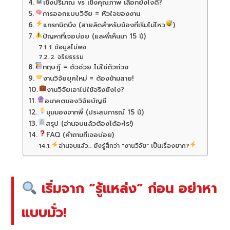
เชิงปริมาณ vs เชิงคุณภาพ เลือกยังไงดี?
การออกแบบวิจัย = หัวใจของงาน
แทรกนิดนึง (สายลัดสำหรับน้องที่เริ่มไม่ไหว
)
ปัญหาที่เจอบ่อย (และพี่เห็นมา 15 ปี)
1. ข้อมูลไม่พอ
2. จริยธรรม
ทฤษฎี = ตัวช่วย ไม่ใช่ตัวถ่วง
งานวิจัยยุคใหม่ = ต้องข้ามสาย!
งานวิจัยเอาไปใช้จริงยังไง?
อนาคตของวิจัยบัญชี
มุมมองจากพี่ (ประสบการณ์ 15 ปี)
สรุป (อ่านจบแล้วต้องได้อะไร!)
FAQ (คำถามที่เจอบ่อย)
อ่านจบแล้ว... ยังรู้สึกว่า "งานวิจัย" เป็นเรื่องยาก?
เริ่มจาก “รู้แหล่ง” ก่อน อย่าหา
แบบมั่ว!