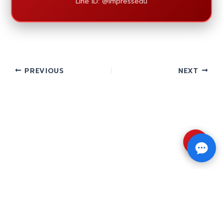
Line ID: @impressedu
PREVIOUS
NEXT
⇧