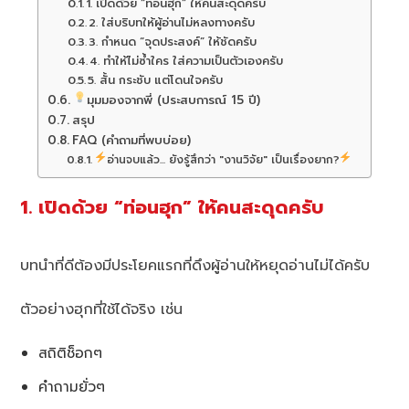
1. เปิดด้วย “ท่อนฮุก” ให้คนสะดุดครับ
2. ใส่บริบทให้ผู้อ่านไม่หลงทางครับ
3. กำหนด “จุดประสงค์” ให้ชัดครับ
4. ทำให้ไม่ซ้ำใคร ใส่ความเป็นตัวเองครับ
5. สั้น กระชับ แต่โดนใจครับ
มุมมองจากพี่ (ประสบการณ์ 15 ปี)
สรุป
FAQ (คำถามที่พบบ่อย)
อ่านจบแล้ว... ยังรู้สึกว่า "งานวิจัย" เป็นเรื่องยาก?
1. เปิดด้วย “ท่อนฮุก” ให้คนสะดุดครับ
บทนำที่ดีต้องมีประโยคแรกที่ดึงผู้อ่านให้หยุดอ่านไม่ได้ครับ
ตัวอย่างฮุกที่ใช้ได้จริง เช่น
สถิติช็อกๆ
คำถามยั่วๆ