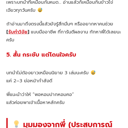
เพราะบทนำที่เหมือนกันหมด… อ่านแล้วก็เหมือนกินข้าวไข่
เจียวทุกวันครับ
ถ้าอ่านมาถึงตรงนี้แล้วยังรู้สึกมึนๆ หรืออยากหาคนช่วย
[
รับทำวิจัย
]
แบบมืออาชีพ ที่การันตีผลงาน ทักหาพี่ได้เลยนะ
ครับ
5. สั้น กระชับ แต่โดนใจครับ
บทนำไม่ต้องยาวเหมือนนิยาย 3 เล่มนะครับ
แค่ 2–3 ย่อหน้ากำลังดี
พี่แนะนำว่าให้ “พอหอมปากหอมคอ”
แล้วค่อยพาเข้าเนื้อหาหลักครับ
มุมมองจากพี่ (ประสบการณ์