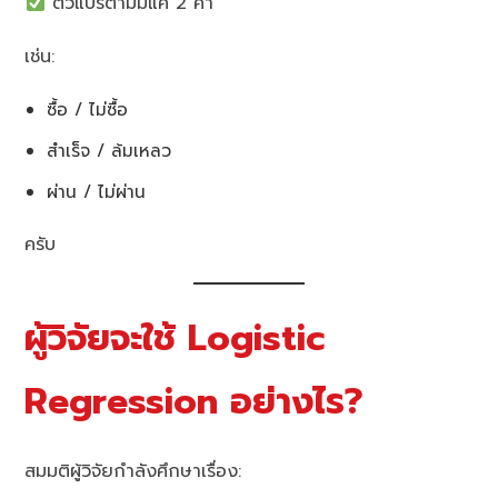
ตัวแปรตามมีแค่ 2 ค่า
เช่น:
ซื้อ / ไม่ซื้อ
สำเร็จ / ล้มเหลว
ผ่าน / ไม่ผ่าน
ครับ
ผู้วิจัยจะใช้ Logistic
Regression อย่างไร?
สมมติผู้วิจัยกำลังศึกษาเรื่อง: