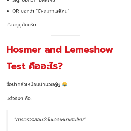
Sig. บอกว่า “มีผลไหม”
OR บอกว่า “มีผลมากแค่ไหน”
ต้องดูคู่กันครับ
Hosmer and Lemeshow
Test คืออะไร?
ชื่อน่ากลัวเหมือนนักมวยคู่หู
แต่จริงๆ คือ:
“การตรวจสอบว่าโมเดลเหมาะสมไหม”