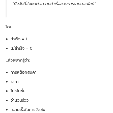
“ปัจจัยที่ส่งผลต่อความสำเร็จของการขายออนไลน์”
โดย:
สำเร็จ = 1
ไม่สำเร็จ = 0
แล้วอยากรู้ว่า:
การสต็อกสินค้า
ราคา
โปรโมชั่น
จำนวนรีวิว
ความเร็วในการจัดส่ง