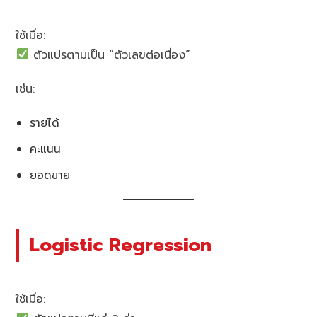
ใช้เมื่อ:
ตัวแปรตามเป็น “ตัวเลขต่อเนื่อง”
เช่น:
รายได้
คะแนน
ยอดขาย
Logistic Regression
ใช้เมื่อ: