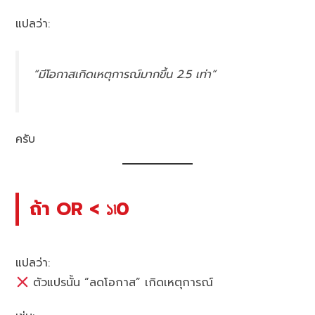
แปลว่า:
“มีโอกาสเกิดเหตุการณ์มากขึ้น 2.5 เท่า”
ครับ
ถ้า OR < ১৷0
แปลว่า:
ตัวแปรนั้น “ลดโอกาส” เกิดเหตุการณ์