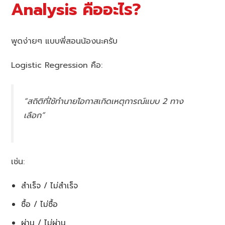
Analysis คืออะไร?
พูดง่ายๆ แบบพี่สอนน้องนะครับ
Logistic Regression คือ:
“สถิติที่ใช้ทำนายโอกาสเกิดเหตุการณ์แบบ 2 ทาง
เลือก”
เช่น:
สำเร็จ / ไม่สำเร็จ
ซื้อ / ไม่ซื้อ
ผ่าน / ไม่ผ่าน