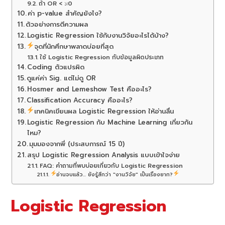
ถ้า OR < ১৷0
ค่า p-value สำคัญยังไง?
ตัวอย่างการตีความผล
Logistic Regression ใช้กับงานวิจัยอะไรได้บ้าง?
จุดที่นักศึกษาพลาดบ่อยที่สุด
ใช้ Logistic Regression กับข้อมูลผิดประเภท
Coding ตัวแปรผิด
ดูแค่ค่า Sig. แต่ไม่ดู OR
Hosmer and Lemeshow Test คืออะไร?
Classification Accuracy คืออะไร?
เทคนิคเขียนผล Logistic Regression ให้อ่านลื่น
Logistic Regression กับ Machine Learning เกี่ยวกัน
ไหม?
มุมมองจากพี่ (ประสบการณ์ 15 ปี)
สรุป Logistic Regression Analysis แบบเข้าใจง่าย
FAQ: คำถามที่พบบ่อยเกี่ยวกับ Logistic Regression
อ่านจบแล้ว... ยังรู้สึกว่า "งานวิจัย" เป็นเรื่องยาก?
Logistic Regression