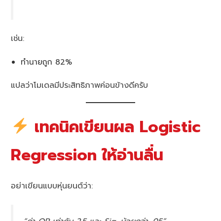
เช่น:
ทำนายถูก 82%
แปลว่าโมเดลมีประสิทธิภาพค่อนข้างดีครับ
เทคนิคเขียนผล Logistic
Regression ให้อ่านลื่น
อย่าเขียนแบบหุ่นยนต์ว่า: