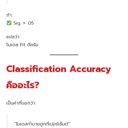
ถ้า:
Sig. > .05
แปลว่า:
โมเดล Fit ดีครับ
Classification Accuracy
คืออะไร?
เป็นค่าที่บอกว่า:
“โมเดลทำนายถูกกี่เปอร์เซ็นต์”