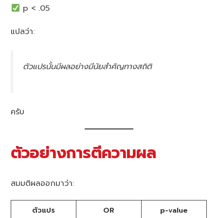
p < .05
แปลว่า:
ตัวแปรนั้นมีผลอย่างมีนัยสำคัญทางสถิติ
ครับ
ตัวอย่างการตีความผล
สมมติผลออกมาว่า:
ตัวแปร
OR
p-value