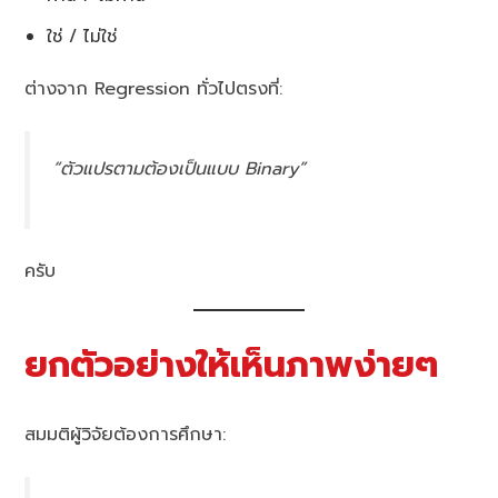
ใช่ / ไม่ใช่
ต่างจาก Regression ทั่วไปตรงที่:
“ตัวแปรตามต้องเป็นแบบ Binary”
ครับ
ยกตัวอย่างให้เห็นภาพง่ายๆ
สมมติผู้วิจัยต้องการศึกษา: