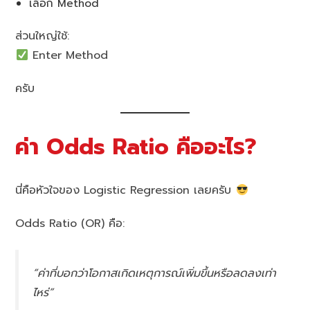
เลือก Method
ส่วนใหญ่ใช้:
Enter Method
ครับ
ค่า Odds Ratio คืออะไร?
นี่คือหัวใจของ Logistic Regression เลยครับ
Odds Ratio (OR) คือ:
“ค่าที่บอกว่าโอกาสเกิดเหตุการณ์เพิ่มขึ้นหรือลดลงเท่า
ไหร่”