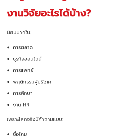
งานวิจัยอะไรได้บ้าง?
นิยมมากใน:
การตลาด
ธุรกิจออนไลน์
การแพทย์
พฤติกรรมผู้บริโภค
การศึกษา
งาน HR
เพราะโลกจริงมีคำถามแบบ:
ซื้อไหม