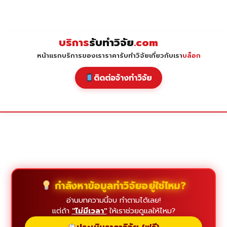
Skip
to
content
บริการ
รับทำวิจัย
.com
หน้าแรก
บริการของเรา
ราคารับทำวิจัย
เกี่ยวกับเรา
บล็อก
ติดต่อจ้างทำวิจัย
กำลังหาข้อมูลทำวิจัยอยู่ใช่ไหม?
อ่านบทความนี้จบ ทำตามได้เลย!
แต่ถ้า
"ไม่มีเวลา"
ให้เราช่วยดูแลให้ไหม?