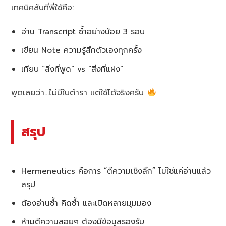
เทคนิคลับที่พี่ใช้คือ:
อ่าน Transcript ซ้ำอย่างน้อย 3 รอบ
เขียน Note ความรู้สึกตัวเองทุกครั้ง
เทียบ “สิ่งที่พูด” vs “สิ่งที่แฝง”
พูดเลยว่า…ไม่มีในตำรา แต่ใช้ได้จริงครับ
สรุป
Hermeneutics คือการ “ตีความเชิงลึก” ไม่ใช่แค่อ่านแล้ว
สรุป
ต้องอ่านซ้ำ คิดซ้ำ และเปิดหลายมุมมอง
ห้ามตีความลอยๆ ต้องมีข้อมูลรองรับ