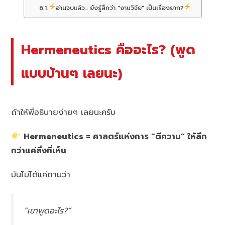
อ่านจบแล้ว... ยังรู้สึกว่า "งานวิจัย" เป็นเรื่องยาก?
Hermeneutics คืออะไร? (พูด
แบบบ้านๆ เลยนะ)
ถ้าให้พี่อธิบายง่ายๆ เลยนะครับ
Hermeneutics = ศาสตร์แห่งการ “ตีความ” ให้ลึก
กว่าแค่สิ่งที่เห็น
มันไม่ได้แค่ถามว่า
“เขาพูดอะไร?”