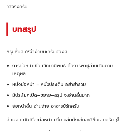
ได้จริงครับ
บทสรุป
สรุปสั้นๆ ให้จำง่ายนะครับน้องๆ
การย่อหน้าเขียนวิทยานิพนธ์ คือการพาผู้อ่านเดินตาม
เหตุผล
หนึ่งย่อหน้า = หนึ่งประเด็น อย่ายำรวม
มีประโยคเปิด–ขยาย–สรุป จะอ่านลื่นมาก
ย่อหน้าสั้น อ่านง่าย อาจารย์รักครับ
ค่อยๆ แก้ไปทีละย่อหน้า เดี๋ยวเล่มทั้งเล่มจะดีขึ้นเองครับ ✌️