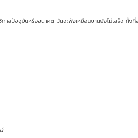
้กาลปัจจุบันหรืออนาคต มันจะฟังเหมือนงานยังไม่เสร็จ ทั้งที่ส
น์