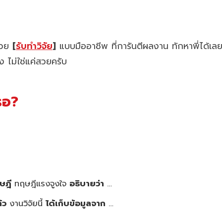
ช่วย
[
รับทำวิจัย
]
แบบมืออาชีพ ที่การันตีผลงาน ทักหาพี่ได้เล
ง ไม่ใช่แค่สวยครับ
หรอ?
ฤษฎี
ทฤษฎีแรงจูงใจ
อธิบายว่า
…
้ว
งานวิจัยนี้
ได้เก็บข้อมูลจาก
…