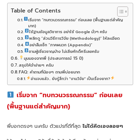
Table of Contents
เริ่มจาก “ทบทวนวรรณกรรม” ก่อนเลย (พื้นฐานแต่สำคัญ
มาก)
ใช้ฐานข้อมูลวิชาการ อย่าใช้ Google มั่วๆ ครับ
พลิกดู “ส่วนวิธีการวิจัย (Methodology)” ให้ละเอียด
อย่าลืมเช็ก “ภาคผนวก (Appendix)”
ถามผู้เชี่ยวชาญบ้าง ไม่เสียศักดิ์ศรีเลยครับ
มุมมองจากพี่ (ประสบการณ์ 15 ปี)
สรุปให้จำง่ายๆ ครับ
FAQ: คำถามที่น้องๆ ถามพี่บ่อยมาก
อ่านจบแล้ว... ยังรู้สึกว่า "งานวิจัย" เป็นเรื่องยาก?
เริ่มจาก “ทบทวนวรรณกรรม” ก่อนเลย
(พื้นฐานแต่สำคัญมาก)
พี่บอกตรงๆ นะครับ ตัวแปรที่ดีที่สุด
ไม่ได้คิดเองลอยๆ