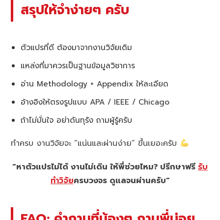
สรุปให้จำง่ายๆ ครับ
ตัวแปรที่ดี ต้องมาจากงานวิจัยเดิม
แหล่งที่มาควรเป็นฐานข้อมูลวิชาการ
อ่าน Methodology + Appendix ให้ละเอียด
อ้างอิงให้ตรงรูปแบบ APA / IEEE / Chicago
ถ้าไม่มั่นใจ อย่าดันทุรัง ถามผู้รู้ครับ
ทำครบ งานวิจัยจะ “แน่นและผ่านง่าย” ขึ้นเยอะครับ
“หาตัวแปรไม่ได้ งานไม่เดิน ให้พี่ช่วยไหม? ปรึกษาฟรี
รับ
ทำวิจัย
ครบวงจร ดูแลจนผ่านครับ”
FAQ: คำถามที่น้องๆ ถามพี่บ่อย