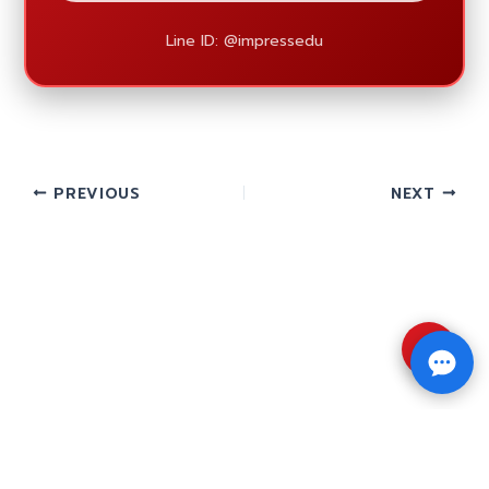
Line ID: @impressedu
PREVIOUS
NEXT
⇧