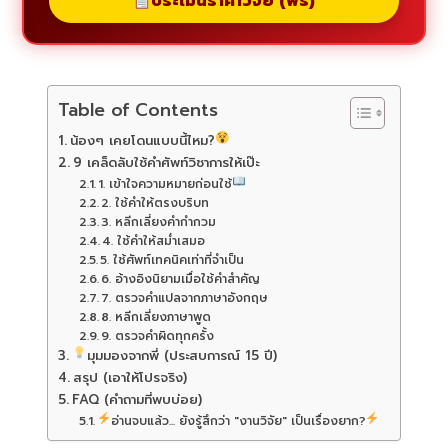
ประเมินราคาวิจัย (ฟรี)
Table of Contents
น้องๆ เคยโดนแบบนี้ไหม?
9 เคล็ดลับใช้คำศัพท์วิชาการให้เป๊ะ
1. เข้าใจความหมายก่อนใช้
2. ใช้คำให้ตรงบริบท
3. หลีกเลี่ยงคำกำกวม
4. ใช้คำให้สม่ำเสมอ
5. ใช้ศัพท์เทคนิคเท่าที่จำเป็น
6. อ้างอิงนิยามเมื่อใช้คำสำคัญ
7. ตรวจคำแปลจากภาษาอังกฤษ
8. หลีกเลี่ยงภาษาพูด
9. ตรวจคำผิดทุกครั้ง
มุมมองจากพี่ (ประสบการณ์ 15 ปี)
สรุป (เอาให้โปรจริง)
FAQ (คำถามที่พบบ่อย)
อ่านจบแล้ว... ยังรู้สึกว่า "งานวิจัย" เป็นเรื่องยาก?