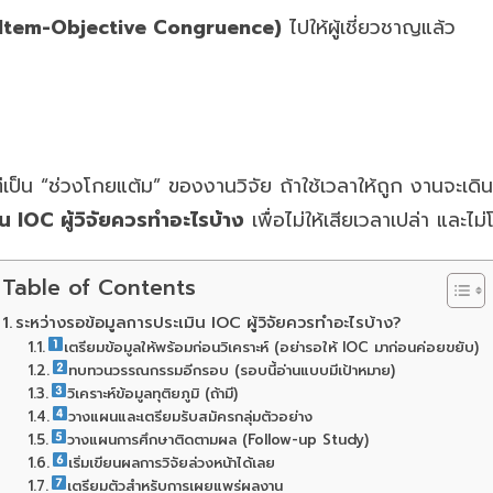
 Item-Objective Congruence)
ไปให้ผู้เชี่ยวชาญแล้ว
เป็น “ช่วงโกยแต้ม” ของงานวิจัย ถ้าใช้เวลาให้ถูก งานจะเดิ
 IOC ผู้วิจัยควรทำอะไรบ้าง
เพื่อไม่ให้เสียเวลาเปล่า แล
Table of Contents
ระหว่างรอข้อมูลการประเมิน IOC ผู้วิจัยควรทำอะไรบ้าง?
เตรียมข้อมูลให้พร้อมก่อนวิเคราะห์ (อย่ารอให้ IOC มาก่อนค่อยขยับ)
ทบทวนวรรณกรรมอีกรอบ (รอบนี้อ่านแบบมีเป้าหมาย)
วิเคราะห์ข้อมูลทุติยภูมิ (ถ้ามี)
วางแผนและเตรียมรับสมัครกลุ่มตัวอย่าง
วางแผนการศึกษาติดตามผล (Follow-up Study)
เริ่มเขียนผลการวิจัยล่วงหน้าได้เลย
เตรียมตัวสำหรับการเผยแพร่ผลงาน