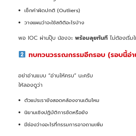
เช็กค่าผิดปกติ (Outliers)
วางแผนว่าจะใช้สถิติอะไรบ้าง
พอ IOC ผ่านปุ๊บ น้องจะ
พร้อมลุยทันที
ไม่ต้องเริ่ม
ทบทวนวรรณกรรมอีกรอบ (รอบนี้อ่าน
อย่าอ่านแบบ “อ่านให้ครบ” นะครับ
ให้ลองดูว่า
ตัวแปรเรายังสอดคล้องงานเดิมไหม
นิยามเชิงปฏิบัติการชัดหรือยัง
มีช่องว่างอะไรที่กรรมการอาจถามเพิ่ม