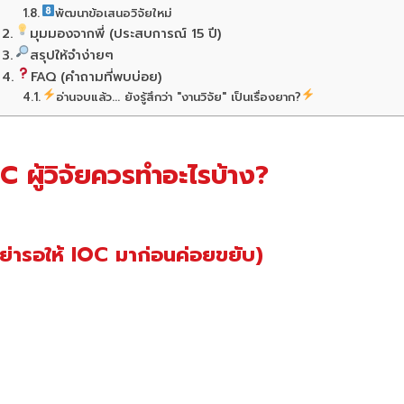
พัฒนาข้อเสนอวิจัยใหม่
มุมมองจากพี่ (ประสบการณ์ 15 ปี)
สรุปให้จำง่ายๆ
FAQ (คำถามที่พบบ่อย)
อ่านจบแล้ว... ยังรู้สึกว่า "งานวิจัย" เป็นเรื่องยาก?
C ผู้วิจัยควรทำอะไรบ้าง?
อย่ารอให้ IOC มาก่อนค่อยขยับ)