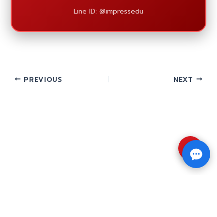
Line ID: @impressedu
PREVIOUS
NEXT
⇧