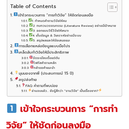
Table of Contents
เข้าใจกระบวนการ “การทำวิจัย” ให้ชัดก่อนลงมือ
1. กำหนดคำถามวิจัยให้คม
2. ทบทวนวรรณกรรม (Literature Review) อย่างมีเป้าหมาย
3. ออกแบบวิธีวิจัยให้เหมาะ
4. เก็บข้อมูล & วิเคราะห์อย่างมีระบบ
5. สรุปผลและให้ข้อเสนอแนะ
การเลือกแหล่งข้อมูลแบบมือโปร
เคล็ดลับทำวิจัยให้มีประสิทธิภาพ
จัดระเบียบตั้งแต่ต้น
โฟกัสคำถามหลัก
กล้าขอคำแนะนำ
มุมมองจากพี่ (ประสบการณ์ 15 ปี)
สรุปส่งท้าย
FAQ คำถามที่พบบ่อย
อ่านจบแล้ว... ยังรู้สึกว่า "งานวิจัย" เป็นเรื่องยาก?
เข้าใจกระบวนการ “การทำ
วิจัย” ให้ชัดก่อนลงมือ