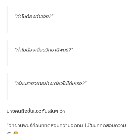
“ทำไมต้องทำวิจัย?”
“ทำไมต้องเขียนวิทยานิพนธ์?”
“เรียนรายวิชาอย่างเดียวไม่ได้เหรอ?”
บางคนถึงขั้นแซวกันเล่นๆ ว่า
“วิทยานิพนธ์คือบททดสอบความอดทน ไม่ใช่บททดสอบความ
รู้”