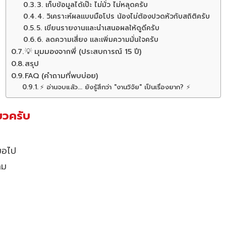
3. เก็บข้อมูลได้เป๊ะ ไม่มั่ว ไม่หลุดครับ
4. วิเคราะห์ผลแบบมือโปร น้องไม่ต้องปวดหัวกับสถิติครับ
5. เขียนรายงานและนำเสนอผลให้ดูดีครับ
6. ลดความเสี่ยง และเพิ่มความมั่นใจครับ
💡 มุมมองจากพี่ (ประสบการณ์ 15 ปี)
สรุป
FAQ (คำถามที่พบบ่อย)
⚡ อ่านจบแล้ว... ยังรู้สึกว่า "งานวิจัย" เป็นเรื่องยาก? ⚡
่ยวครับ
สมอไป
าม