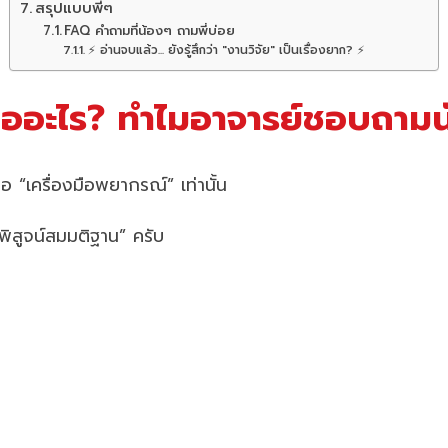
สรุปแบบพี่ๆ
FAQ คำถามที่น้องๆ ถามพี่บ่อย
⚡ อ่านจบแล้ว... ยังรู้สึกว่า "งานวิจัย" เป็นเรื่องยาก? ⚡
ออะไร? ทำไมอาจารย์ชอบถามน
 “เครื่องมือพยากรณ์” เท่านั้น
พิสูจน์สมมติฐาน” ครับ