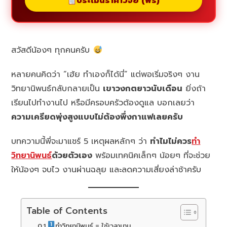
ประเมินราคาวิจัย (ฟรี)
สวัสดีน้องๆ ทุกคนครับ
หลายคนคิดว่า “เฮ้ย ทำเองก็ได้นี่” แต่พอเริ่มจริงๆ งาน
วิทยานิพนธ์กลับกลายเป็น
เขาวงกตยาวนับเดือน
ยิ่งถ้า
เรียนไปทำงานไป หรือมีครอบครัวต้องดูแล บอกเลยว่า
ความเครียดพุ่งสูงแบบไม่ต้องพึ่งกาแฟเลยครับ
บทความนี้พี่จะมาแชร์ 5 เหตุผลหลักๆ ว่า
ทำไมไม่ควร
ทำ
วิทยานิพนธ์
ด้วยตัวเอง
พร้อมเทคนิคเล็กๆ น้อยๆ ที่จะช่วย
ให้น้องๆ จบไว งานผ่านฉลุย และลดความเสี่ยงล่าช้าครับ
Table of Contents
ทำวิทยานิพนธ์ = ใช้เวลานาน