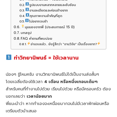
รูปแบบงานหลากหลายและซับซ้อน
งานละเอียดและค่อนข้างยาก
คุณภาพงานสำคัญที่สุด
ไม่อยากจบช้า
มุมมองจากพี่ (ประสบการณ์ 15 ปี)
บทสรุป
FAQ คำถามที่พบบ่อย
อ่านจบแล้ว... ยังรู้สึกว่า "งานวิจัย" เป็นเรื่องยาก?
ทำวิทยานิพนธ์ = ใช้เวลานาน
น้องๆ รู้ไหมครับ งานวิทยานิพนธ์ไม่ได้เป็นงานส่งสั้นๆ
โดยเฉลี่ยต้องใช้เวลา
4 เดือน หรือหนึ่งเทอมเต็มๆ
สำหรับคนที่ทำงานไปด้วย เรียนไปด้วย หรือมีครอบครัว ต้อง
บอกเลยว่า
เวลาน้อยมาก
พี่แนะนำว่า หากทำเองจะเหนื่อยมากจนไม่มีเวลาพักผ่อนหรือ
เตรียมตัวนำเสนอ