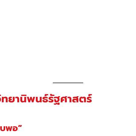
ทยานิพนธ์รัฐศาสตร์
แคบพอ”