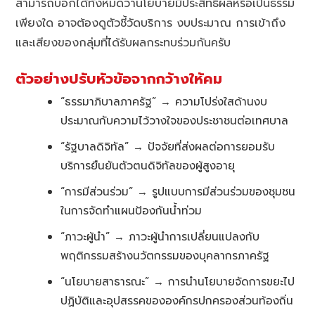
สามารถบอกได้ทั้งหมดว่านโยบายมีประสิทธิผลหรือเป็นธรรม
เพียงใด อาจต้องดูตัวชี้วัดบริการ งบประมาณ การเข้าถึง
และเสียงของกลุ่มที่ได้รับผลกระทบร่วมกันครับ
ตัวอย่างปรับหัวข้อจากกว้างให้คม
“ธรรมาภิบาลภาครัฐ” → ความโปร่งใสด้านงบ
ประมาณกับความไว้วางใจของประชาชนต่อเทศบาล
“รัฐบาลดิจิทัล” → ปัจจัยที่ส่งผลต่อการยอมรับ
บริการยืนยันตัวตนดิจิทัลของผู้สูงอายุ
“การมีส่วนร่วม” → รูปแบบการมีส่วนร่วมของชุมชน
ในการจัดทำแผนป้องกันน้ำท่วม
“ภาวะผู้นำ” → ภาวะผู้นำการเปลี่ยนแปลงกับ
พฤติกรรมสร้างนวัตกรรมของบุคลากรภาครัฐ
“นโยบายสาธารณะ” → การนำนโยบายจัดการขยะไป
ปฏิบัติและอุปสรรคขององค์กรปกครองส่วนท้องถิ่น