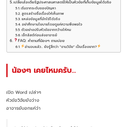
เปลี่ยนไอเดียรัฐประศาสนศาสตร์ให้เป็นหัวข้อที่เก็บข้อมูลได้จริง
เริ่มจากระดับของปัญหา
สูตรสร้างชื่อเรื่องให้เห็นภาพ
แหล่งข้อมูลที่มักใช้ได้จริง
อย่าศึกษานโยบายโดยดูแค่ความพึงพอใจ
ตัวอย่างปรับหัวข้อจากกว้างให้คม
เช็กลิสต์ก่อนส่งอาจารย์
FAQ: คำถามที่น้องๆ ถามบ่อย
อ่านจบแล้ว... ยังรู้สึกว่า "งานวิจัย" เป็นเรื่องยาก?
น้องๆ เคยไหมครับ…
เปิด Word เปล่าๆ
หัวข้อวิจัยยังว่าง
อาจารย์บอกแค่ว่า