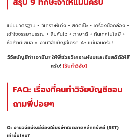
สรุป 9 ทักษะจำให้แม่นครับ
แม่นมาตรฐาน + วิเคราะห์เก่ง + สถิติเป๊ะ + เครื่องมือคล่อง +
เข้าใจจรรยาบรรณ + สืบค้นไว + ภาษาดี + ทันเทคโนโลยี +
ซื่อสัตย์เสมอ = งานวิจัยบัญชีเกรด A+ แน่นอนครับ!
วิจัยบัญชีทำเอามึน? ให้พี่ช่วยวิเคราะห์งบและรันสถิติให้สิ
ครับ!
[รับทำวิจัย]
FAQ: เรื่องที่คนทำวิจัยบัญชีชอบ
ถามพี่บ่อยๆ
Q: งานวิจัยบัญชีต้องใช้บริษัทในตลาดหลักทรัพย์ (SET)
เท่านั้นไหม?