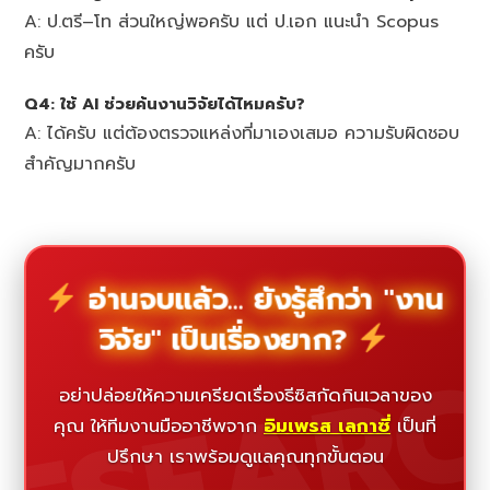
A: ป.ตรี–โท ส่วนใหญ่พอครับ แต่ ป.เอก แนะนำ Scopus
ครับ
Q4: ใช้ AI ช่วยค้นงานวิจัยได้ไหมครับ?
A: ได้ครับ แต่ต้องตรวจแหล่งที่มาเองเสมอ ความรับผิดชอบ
สำคัญมากครับ
อ่านจบแล้ว... ยังรู้สึกว่า "งาน
วิจัย" เป็นเรื่องยาก?
ESEAR
อย่าปล่อยให้ความเครียดเรื่องธีซิสกัดกินเวลาของ
คุณ ให้ทีมงานมืออาชีพจาก
อิมเพรส เลกาซี่
เป็นที่
ปรึกษา เราพร้อมดูแลคุณทุกขั้นตอน