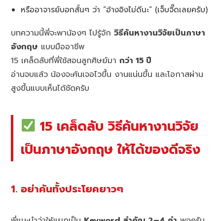
หรืออาจารย์บอกสั้นๆ ว่า “อ้างอิงไม่ดีนะ” (เจ็บจี๊ดเลยครับ)
บทความนี้พี่จะพาน้องๆ ไปรู้จัก
วิธีค้นหางานวิจัยเป็นภาษา
อังกฤษ
แบบมืออาชีพ
15 เคล็ดลับที่พี่ใช้สอนลูกศิษย์มา
กว่า 15 ปี
อ่านจบแล้ว น้องจะค้นเจอไวขึ้น งานแน่นขึ้น และโอกาสผ่าน
สูงขึ้นแบบเห็นได้ชัดครับ
15 เคล็ดลับ วิธีค้นหางานวิจัย
เป็นภาษาอังกฤษ ให้ได้ของดีจริง
1. อย่าค้นทั้งประโยคยาวๆ
พี่แนะนำว่าให้แยกเป็น
Keyword สำคัญ 2–4 คำ
พอครับ