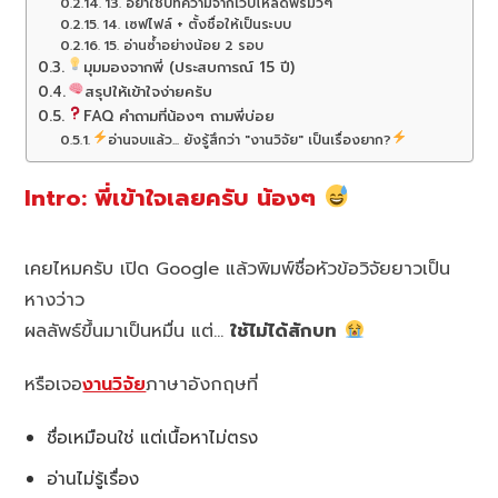
13. อย่าใช้บทความจากเว็บโหลดฟรีมั่วๆ
14. เซฟไฟล์ + ตั้งชื่อให้เป็นระบบ
15. อ่านซ้ำอย่างน้อย 2 รอบ
มุมมองจากพี่ (ประสบการณ์ 15 ปี)
สรุปให้เข้าใจง่ายครับ
FAQ คำถามที่น้องๆ ถามพี่บ่อย
อ่านจบแล้ว... ยังรู้สึกว่า "งานวิจัย" เป็นเรื่องยาก?
Intro: พี่เข้าใจเลยครับ น้องๆ
เคยไหมครับ เปิด Google แล้วพิมพ์ชื่อหัวข้อวิจัยยาวเป็น
หางว่าว
ผลลัพธ์ขึ้นมาเป็นหมื่น แต่…
ใช้ไม่ได้สักบท
หรือเจอ
งานวิจัย
ภาษาอังกฤษที่
ชื่อเหมือนใช่ แต่เนื้อหาไม่ตรง
อ่านไม่รู้เรื่อง