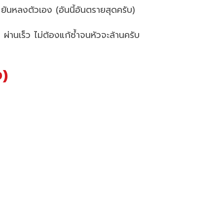
อ ยันหลงตัวเอง (อันนี้อันตรายสุดครับ)
 = ผ่านเร็ว ไม่ต้องแก้ซ้ำจนหัวจะล้านครับ
ง)