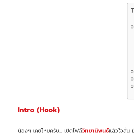
T
Intro (Hook)
น้องๆ เคยไหมครับ… เปิดไฟล์
วิทยานิพนธ์
แล้วใจสั่น