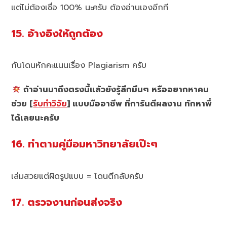
แต่ไม่ต้องเชื่อ 100% นะครับ ต้องอ่านเองอีกที
15. อ้างอิงให้ถูกต้อง
กันโดนหักคะแนนเรื่อง Plagiarism ครับ
ถ้าอ่านมาถึงตรงนี้แล้วยังรู้สึกมึนๆ หรืออยากหาคน
ช่วย [
รับทำวิจัย
] แบบมืออาชีพ ที่การันตีผลงาน ทักหาพี่
ได้เลยนะครับ
16. ทำตามคู่มือมหาวิทยาลัยเป๊ะๆ
เล่มสวยแต่ผิดรูปแบบ = โดนตีกลับครับ
17. ตรวจงานก่อนส่งจริง