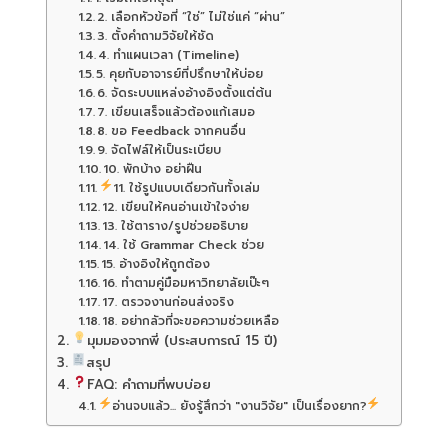
2. เลือกหัวข้อที่ “ใช่” ไม่ใช่แค่ “ผ่าน”
3. ตั้งคำถามวิจัยให้ชัด
4. ทำแผนเวลา (Timeline)
5. คุยกับอาจารย์ที่ปรึกษาให้บ่อย
6. จัดระบบแหล่งอ้างอิงตั้งแต่ต้น
7. เขียนเสร็จแล้วต้องแก้เสมอ
8. ขอ Feedback จากคนอื่น
9. จัดไฟล์ให้เป็นระเบียบ
10. พักบ้าง อย่าฝืน
11. ใช้รูปแบบเดียวกันทั้งเล่ม
12. เขียนให้คนอ่านเข้าใจง่าย
13. ใช้ตาราง/รูปช่วยอธิบาย
14. ใช้ Grammar Check ช่วย
15. อ้างอิงให้ถูกต้อง
16. ทำตามคู่มือมหาวิทยาลัยเป๊ะๆ
17. ตรวจงานก่อนส่งจริง
18. อย่ากลัวที่จะขอความช่วยเหลือ
มุมมองจากพี่ (ประสบการณ์ 15 ปี)
สรุป
FAQ: คำถามที่พบบ่อย
อ่านจบแล้ว... ยังรู้สึกว่า "งานวิจัย" เป็นเรื่องยาก?