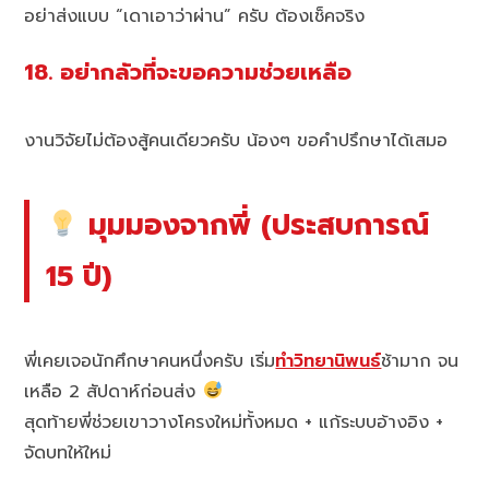
อย่าส่งแบบ “เดาเอาว่าผ่าน” ครับ ต้องเช็คจริง
18. อย่ากลัวที่จะขอความช่วยเหลือ
งานวิจัยไม่ต้องสู้คนเดียวครับ น้องๆ ขอคำปรึกษาได้เสมอ
มุมมองจากพี่ (ประสบการณ์
15 ปี)
พี่เคยเจอนักศึกษาคนหนึ่งครับ เริ่ม
ทำวิทยานิพนธ์
ช้ามาก จน
เหลือ 2 สัปดาห์ก่อนส่ง
สุดท้ายพี่ช่วยเขาวางโครงใหม่ทั้งหมด + แก้ระบบอ้างอิง +
จัดบทให้ใหม่