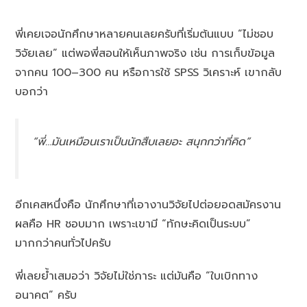
พี่เคยเจอนักศึกษาหลายคนเลยครับที่เริ่มต้นแบบ “ไม่ชอบ
วิจัยเลย” แต่พอพี่สอนให้เห็นภาพจริง เช่น การเก็บข้อมูล
จากคน 100–300 คน หรือการใช้ SPSS วิเคราะห์ เขากลับ
บอกว่า
“พี่…มันเหมือนเราเป็นนักสืบเลยอะ สนุกกว่าที่คิด”
อีกเคสหนึ่งคือ นักศึกษาที่เอางานวิจัยไปต่อยอดสมัครงาน
ผลคือ HR ชอบมาก เพราะเขามี “ทักษะคิดเป็นระบบ”
มากกว่าคนทั่วไปครับ
พี่เลยย้ำเสมอว่า วิจัยไม่ใช่ภาระ แต่มันคือ “ใบเบิกทาง
อนาคต” ครับ