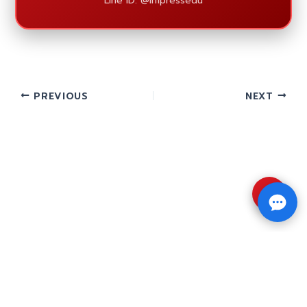
Line ID: @impressedu
PREVIOUS
NEXT
⇧