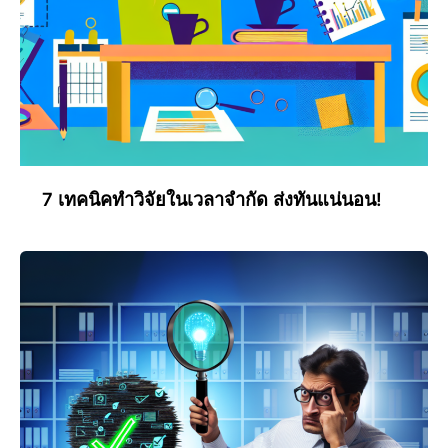
7 เทคนิคทำวิจัยในเวลาจำกัด ส่งทันแน่นอน!