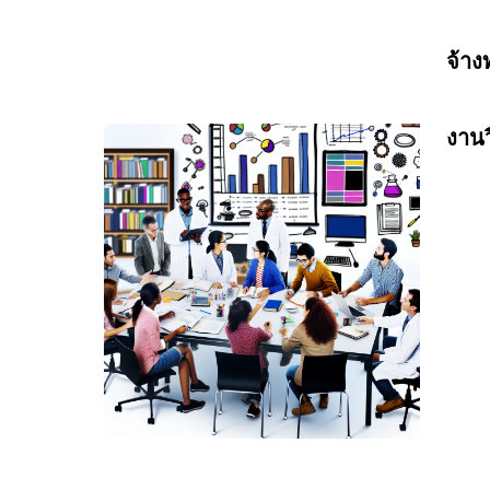
จ้างท
งานวิ