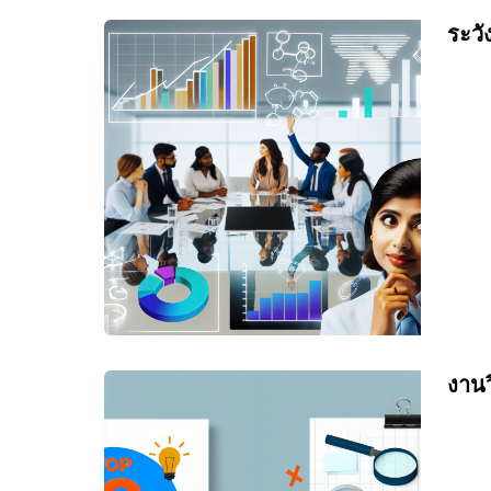
ระวั
งานว