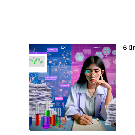
Skip
to
content
6 ปั