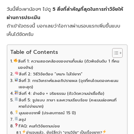
วันนี้พี่จะพาน้องๆ ไปดู
5 สิ่งที่สำคัญที่สุดในการทำวิจัยให้
ผ่านการประเมิน
ถ้าเข้าใจตรงนี้ บอกเลยว่าโอกาสผ่านรอบแรกเพิ่มขึ้นแบบ
เห็นได้ชัดครับ
Table of Contents
สิ่งที่ 1: ความสอดคล้องของงานทั้งเล่ม (ตัวพังอันดับ 1 ที่คน
มองข้าม)
สิ่งที่ 2: วิธีวิจัยต้อง “เหมาะ ไม่ใช่ยาก”
สิ่งที่ 3: การวิเคราะห์และอภิปรายผล (จุดที่คนโดนดองคะแนน
เยอะสุด)
สิ่งที่ 4: อ้างอิง + จริยธรรม (ตัววัดความน่าเชื่อถือ)
สิ่งที่ 5: รูปแบบ ภาษา และความเรียบร้อย (คะแนนล่องหนที่
หายไปง่ายมาก)
มุมมองจากพี่ (ประสบการณ์ 15 ปี)
สรุป
FAQ: คนทำวิจัยถามบ่อย
อ่านจบแล้ว... ยังรู้สึกว่า "งานวิจัย" เป็นเรื่องยาก?