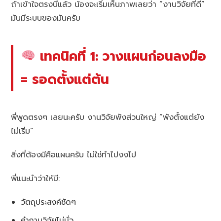
ถ้าเข้าใจตรงนี้แล้ว น้องจะเริ่มเห็นภาพเลยว่า “งานวิจัยที่ดี”
มันมีระบบของมันครับ
เทคนิคที่ 1: วางแผนก่อนลงมือ
= รอดตั้งแต่ต้น
พี่พูดตรงๆ เลยนะครับ งานวิจัยพังส่วนใหญ่ “พังตั้งแต่ยัง
ไม่เริ่ม”
สิ่งที่ต้องมีคือแผนครับ ไม่ใช่ทำไปงงไป
พี่แนะนำว่าให้มี:
วัตถุประสงค์ชัดๆ
คำถามวิจัยไม่มั่ว