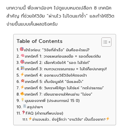
บทความนี้ พี่จะพาน้องๆ ไปดูแบบหมดเปลือก 8 เทคนิค
สำคัญ ที่ช่วยให้วิจัย “ผ่านไว ไม่โดนแก้ซ้ำ” และทำให้ชีวิต
ง่ายขึ้นแบบเห็นผลจริงครับ
Table of Contents
เข้าใจก่อน: “วิจัยที่สำเร็จ” มันคืออะไรแน่?
เทคนิคที่ 1: วางแผนก่อนลงมือ = รอดตั้งแต่ต้น
เทคนิคที่ 2: เลือกหัวข้อให้ “รอด ไม่ใช่เท่”
เทคนิคที่ 3: ทบทวนวรรณกรรม = ไม่ใช่ก็อปมาสรุป!
เทคนิคที่ 4: ออกแบบวิธีวิจัยให้ตรงเป้า
เทคนิคที่ 5: เก็บข้อมูลให้ “นิ่งและเป๊ะ”
เทคนิคที่ 6: วิเคราะห์ให้ถูก ไม่ใช่แค่ “กดโปรแกรม”
เทคนิคที่ 7: เขียนรายงานให้คนอ่าน “ไม่งง”
มุมมองจากพี่ (ประสบการณ์ 15 ปี)
สรุปง่ายๆ
FAQ (คำถามที่พบบ่อย)
อ่านจบแล้ว... ยังรู้สึกว่า "งานวิจัย" เป็นเรื่องยาก?