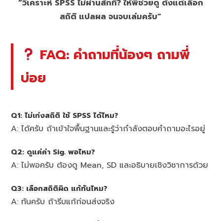
“วิเคราะห์ SPSS ไม่ผ่านสักที? ให้พี่ช่วยดู ตั้งแต่เลือก
สถิติ แปลผล จนจบเล่มครับ”
FAQ: คำถามที่น้องๆ ถามพี่
บ่อย
Q1: ไม่เก่งสถิติ ใช้ SPSS ได้ไหม?
A: ได้ครับ ถ้าเข้าใจพื้นฐานและรู้ว่ากำลังตอบคำถามอะไรอยู่
Q2: ดูแค่ค่า Sig. พอไหม?
A: ไม่พอครับ ต้องดู Mean, SD และอธิบายเชิงวิชาการด้วย
Q3: เลือกสถิติผิด แก้ทันไหม?
A: ทันครับ ถ้ารีบแก้ก่อนส่งจริง