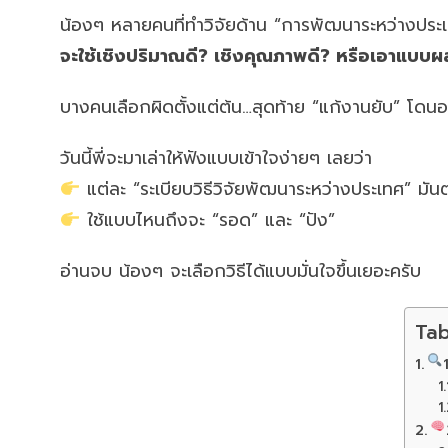
น้องๆ หลายคนที่ทำวิจัยด้าน “การพัฒนาระหว่างปร
จะใช้เชิงปริมาณดี? เชิงคุณภาพดี? หรือเอาแบบ
บางคนเลือกผิดตั้งแต่ต้น…สุดท้าย “แก้งานยับ” โดน
วันนี้พี่จะมาเล่าให้ฟังแบบเข้าใจง่ายๆ เลยว่า
แต่ละ “ระเบียบวิธีวิจัยพัฒนาระหว่างประเทศ” มันต
ใช้แบบไหนถึงจะ “รอด” และ “ปัง”
อ่านจบ น้องๆ จะเลือกวิธีได้แบบมั่นใจขึ้นเยอะครับ
Tab