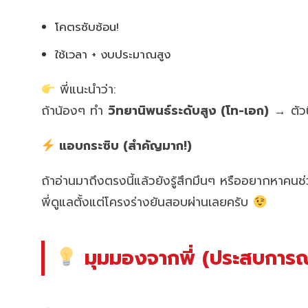
โคตรซับซ้อน!
ใช้เวลา + งบประมาณสูง
พี่แนะนำว่า:
ถ้าน้องๆ ทำ
วิทยานิพนธ์ระดับสูง (โท-เอก)
→ ตัวนี
แอบกระซิบ (สำคัญมาก!)
ถ้าอ่านมาถึงตรงนี้แล้วยังรู้สึกมึนๆ หรืออยากหาคน
พี่ดูแลตั้งแต่โครงร่างยันสอบผ่านเลยครับ
มุมมองจากพี่ (ประสบการณ์