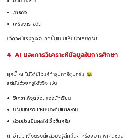
คะแนนสะสม
ภารกิจ
เหรียญรางวัล
เด็กจะมีแรงจูงใจมากขึ้นแบบเห็นชัดเลยครับ
4. AI และการวิเคราะห์ข้อมูลในการศึกษา
ยุคนี้ AI ไม่ได้มีไว้แค่ทำรูปการ์ตูนครับ
แต่มันช่วยครูได้จริง เช่น
วิเคราะห์จุดอ่อนของนักเรียน
ปรับบทเรียนให้เหมาะกับแต่ละคน
ช่วยประเมินผลได้เร็วขึ้นครับ
ถ้าอ่านมาถึงตรงนี้แล้วยังรู้สึกมึนๆ หรืออยากหาคนช่วย