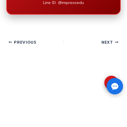
Line ID: @impressedu
PREVIOUS
NEXT
⇧