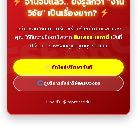
อ่านจบแล้ว... ยังรู้สึกว่า "งาน
วิจัย" เป็นเรื่องยาก?
ESEAR
อย่าปล่อยให้ความเครียดเรื่องธีซิสกัดกินเวลาของ
คุณ ให้ทีมงานมืออาชีพจาก
อิมเพรส เลกาซี่
เป็นที่
ปรึกษา เราพร้อมดูแลคุณทุกขั้นตอน
ทักไลน์ปรึกษาทันที
ดูบริการรับทำวิจัยครบวงจร
Line ID: @impressedu