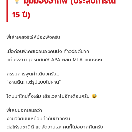
มุมมองจากพี่ (ประสบการณ์
15 ปี)
พี่เล่าเคสจริงให้น้องฟังครับ
เมื่อก่อนพี่เคยเจอน้องคนนึง ทำวิจัยดีมาก
แต่บรรณานุกรมดันใช้ APA ผสม MLA แบบงงๆ
กรรมการพูดคำเดียวครับ…
“งานดีนะ แต่รูปแบบไม่ผ่าน”
โดนแก้ใหม่ทั้งเล่ม เสียเวลาไปอีกเดือนครับ
พี่เลยบอกเสมอว่า
งานวิจัยมันเหมือนทำกับข้าวครับ
ต่อให้รสชาติดี แต่จัดจานเละ คนก็ไม่อยากกินครับ