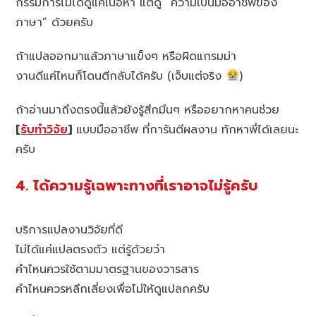
กรรมการไม่ได้ดูแค่เนื้อหา แต่ดู “ความเป็นมืออาชีพของ
ภาษา” ด้วยครับ
ถ้าแปลออกมาแล้วภาษาแข็งๆ หรือผิดแกรมม่า
งานดีแค่ไหนก็โดนตีกลับได้ครับ (เจ็บแต่จริง
)
ถ้าอ่านมาถึงตรงนี้แล้วยังรู้สึกมึนๆ หรืออยากหาคนช่วย
[
รับทำวิจัย
]
แบบมืออาชีพ ที่การันตีผลงาน ทักหาพี่ได้เลยนะ
ครับ
4. ได้ความรู้เฉพาะทางที่เราอาจไม่รู้ครับ
บริการแปลงานวิจัยที่ดี
ไม่ได้แค่แปลตรงตัว แต่รู้ด้วยว่า
คำไหนควรใช้ตามมาตรฐานของวารสาร
คำไหนควรหลีกเลี่ยงเพื่อไม่ให้ดูแปลกครับ