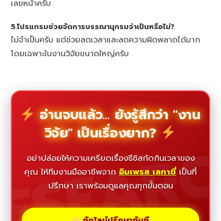
เลขหน้าครับ
5.โปรแกรมช่วยจัดการบรรณานุกรมจำเป็นหรือไม่?
ไม่จำเป็นครับ แต่ช่วยลดเวลาและลดความผิดพลาดได้มาก
โดยเฉพาะในงานวิจัยขนาดใหญ่ครับ
อ่านจบแล้ว... ยังรู้สึกว่า "งาน
วิจัย" เป็นเรื่องยาก?
ESEAR
อย่าปล่อยให้ความเครียดเรื่องธีซิสกัดกินเวลาของ
คุณ ให้ทีมงานมืออาชีพจาก
อิมเพรส เลกาซี่
เป็นที่
ปรึกษา เราพร้อมดูแลคุณทุกขั้นตอน
ทักไลน์ปรึกษาทันที