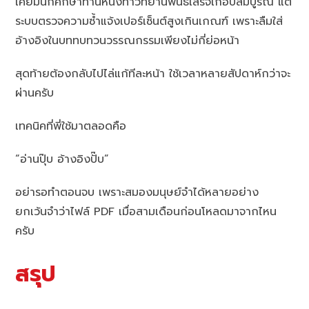
เคยมีนักศึกษาท่านหนึ่งทำวิทยานิพนธ์เสร็จเกือบสมบูรณ์ แต่
ระบบตรวจความซ้ำแจ้งเปอร์เซ็นต์สูงเกินเกณฑ์ เพราะลืมใส่
อ้างอิงในบททบทวนวรรณกรรมเพียงไม่กี่ย่อหน้า
สุดท้ายต้องกลับไปไล่แก้ทีละหน้า ใช้เวลาหลายสัปดาห์กว่าจะ
ผ่านครับ
เทคนิคที่พี่ใช้มาตลอดคือ
“อ่านปุ๊บ อ้างอิงปั๊บ”
อย่ารอทำตอนจบ เพราะสมองมนุษย์จำได้หลายอย่าง
ยกเว้นจำว่าไฟล์ PDF เมื่อสามเดือนก่อนโหลดมาจากไหน
ครับ
สรุป