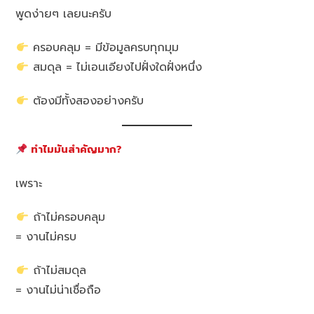
พูดง่ายๆ เลยนะครับ
ครอบคลุม = มีข้อมูลครบทุกมุม
สมดุล = ไม่เอนเอียงไปฝั่งใดฝั่งหนึ่ง
ต้องมีทั้งสองอย่างครับ
ทำไมมันสำคัญมาก?
เพราะ
ถ้าไม่ครอบคลุม
= งานไม่ครบ
ถ้าไม่สมดุล
= งานไม่น่าเชื่อถือ