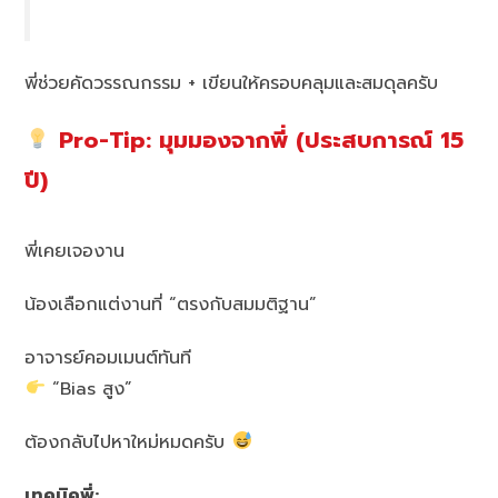
พี่ช่วยคัดวรรณกรรม + เขียนให้ครอบคลุมและสมดุลครับ
Pro-Tip: มุมมองจากพี่ (ประสบการณ์ 15
ปี)
พี่เคยเจองาน
น้องเลือกแต่งานที่ “ตรงกับสมมติฐาน”
อาจารย์คอมเมนต์ทันที
“Bias สูง”
ต้องกลับไปหาใหม่หมดครับ
เทคนิคพี่: