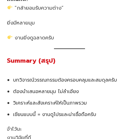
“กล้ายอมรับความต่าง”
ยิ่งมีหลายมุม
งานยิ่งดูฉลาดครับ
Summary (สรุป)
บทวิจารณ์วรรณกรรมต้องครอบคลุมและสมดุลครับ
ต้องนำเสนอหลายมุม ไม่ลำเอียง
วิเคราะห์และสังเคราะห์ให้เป็นภาพรวม
เขียนแบบนี้ = งานดูโปรและน่าเชื่อถือครับ
จำไว้นะ
งานวิจัยที่ดี