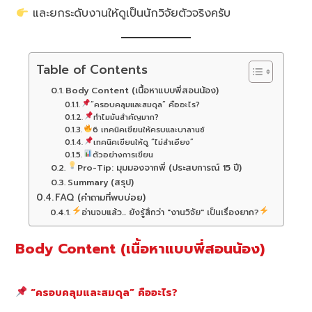
และยกระดับงานให้ดูเป็นนักวิจัยตัวจริงครับ
Table of Contents
Body Content (เนื้อหาแบบพี่สอนน้อง)
“ครอบคลุมและสมดุล” คืออะไร?
ทำไมมันสำคัญมาก?
6 เทคนิคเขียนให้ครบและบาลานซ์
เทคนิคเขียนให้ดู “ไม่ลำเอียง”
ตัวอย่างการเขียน
Pro-Tip: มุมมองจากพี่ (ประสบการณ์ 15 ปี)
Summary (สรุป)
FAQ (คำถามที่พบบ่อย)
อ่านจบแล้ว... ยังรู้สึกว่า "งานวิจัย" เป็นเรื่องยาก?
Body Content (เนื้อหาแบบพี่สอนน้อง)
“ครอบคลุมและสมดุล” คืออะไร?