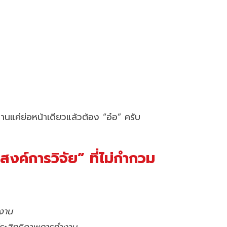
่านแค่ย่อหน้าเดียวแล้วต้อง “อ๋อ” ครับ
งค์การวิจัย” ที่ไม่กำกวม
กงาน
บประสิทธิภาพการทำงาน