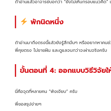
ถ้าอ่านแล้วอาจารย์บอกว่า “ยังไม่เห็นกรอบแนวคิด” 
พักนิดหนึ่ง
ถ้าอ่านมาถึงตรงนี้แล้วยังรู้สึกมึนๆ หรืออยากหาคน
พี่คุยตรง ไม่ขายฝัน และดูแลจนกว่าจะผ่านจริงครับ
ขั้นตอนที่ 4: ออกแบบวิธีวิจั
นี่คือจุดที่หลายคน “พังเงียบ” ครับ
พี่ขอสรุปง่ายๆ