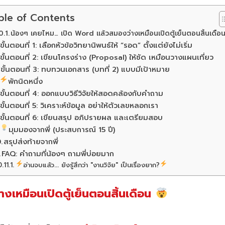
ble of Contents
น้องๆ เคยไหม… เปิด Word แล้วสมองว่างเหมือนเปิดตู้เย็นตอนสิ้นเดือ
ขั้นตอนที่ 1: เลือกหัวข้อวิทยานิพนธ์ให้ “รอด” ตั้งแต่ยังไม่เริ่ม
ขั้นตอนที่ 2: เขียนโครงร่าง (Proposal) ให้ชัด เหมือนวางแผนเที่ยว
ขั้นตอนที่ 3: ทบทวนเอกสาร (บทที่ 2) แบบมีเป้าหมาย
พักนิดหนึ่ง
ขั้นตอนที่ 4: ออกแบบวิธีวิจัยให้สอดคล้องกับคำถาม
ขั้นตอนที่ 5: วิเคราะห์ข้อมูล อย่าให้ตัวเลขหลอกเรา
ขั้นตอนที่ 6: เขียนสรุป อภิปรายผล และเตรียมสอบ
มุมมองจากพี่ (ประสบการณ์ 15 ปี)
สรุปส่งท้ายจากพี่
FAQ: คำถามที่น้องๆ ถามพี่บ่อยมาก
อ่านจบแล้ว... ยังรู้สึกว่า "งานวิจัย" เป็นเรื่องยาก?
เหมือนเปิดตู้เย็นตอนสิ้นเดือน