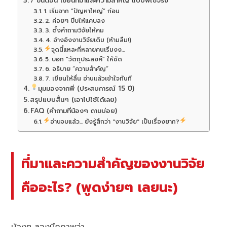
7 ขั้นตอน เขียนที่มาและความสำคัญ แบบพี่ใช้จริง
1. เริ่มจาก “ปัญหาใหญ่” ก่อน
2. ค่อยๆ บีบให้แคบลง
3. ตั้งคำถามวิจัยให้คม
4. อ้างอิงงานวิจัยเดิม (ห้ามลืม!)
จุดนี้แหละที่หลายคนเริ่มงง…
5. บอก “วัตถุประสงค์” ให้ชัด
6. อธิบาย “ความสำคัญ”
7. เขียนให้ลื่น อ่านแล้วเข้าใจทันที
มุมมองจากพี่ (ประสบการณ์ 15 ปี)
สรุปแบบสั้นๆ (เอาไปใช้ได้เลย)
FAQ (คำถามที่น้องๆ ถามบ่อย)
อ่านจบแล้ว... ยังรู้สึกว่า "งานวิจัย" เป็นเรื่องยาก?
ที่มาและความสำคัญของงานวิจัย
คืออะไร? (พูดง่ายๆ เลยนะ)
น้องๆ ลองนึกภาพว่า…